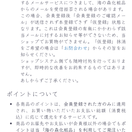
するメールサービスにつきまして、海の森化粧品
からのメールを受信拒否される場合があります。
この場合、会員登録後「会員登録のご確認メー
ル」が送信されず本登録できず「仮登録」状態と
なります。これは会員登録の有無にかかわらず該
当メールに対するお知らせ等ができないため、当
ショップでお買物ができません。「仮登録」抹消
をご希望の場合は「
お問合わせ
」からその旨をお
知らせください。
ショップシステム側でも随時対処を行っておりま
すが、即時的な改善をお約束するものではありま
せん。
あしからずご了承ください。
ポイントについて
各商品のポイントは、
会員登録された方のみ
に適用
され、お買い物いただいたお支払い総額（消費税
込）に応じて還元をするサービスです。
商品のお届先やお支払いが会員様以外の場合でも
ポ
イントは当「海の森化粧品」を利用してご発注いた